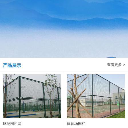
查看更多 >
产品展示
球场围栏网
体育场围栏