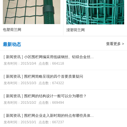
包塑荷兰网
浸塑荷兰网
查看更多 >
最新动态
[
新闻资讯
]
小区围栏网编采用低碳钢丝、铝镁合金丝...
发布时间：2015/10/4
点击数：664118
[
新闻资讯
]
围栏网简略呈现的四个首要质量疑问
发布时间：2015/10/3
点击数：674322
[
新闻资讯
]
围栏网的结构设计一般可以分为哪些？
发布时间：2015/10/2
点击数：669494
[
新闻资讯
]
围栏网企业走入新时期的特点有哪些具体...
发布时间：2015/10/1
点击数：667237