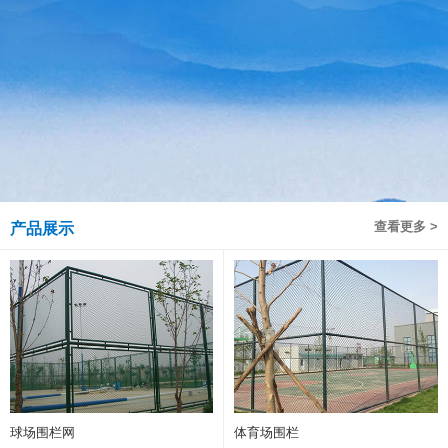
查看更多 >
产品展示
球场围栏网
体育场围栏