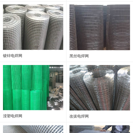
镀锌电焊网
黑丝电焊网
浸塑电焊网
改拔电焊网