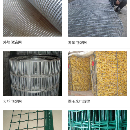
外墙保温网
养殖电焊网
大丝电焊网
圈玉米电焊网