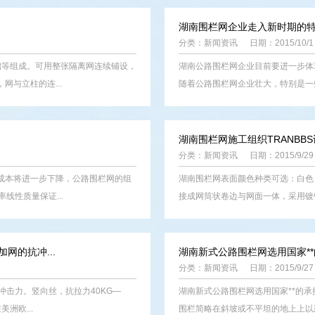
湖南围栏网企业走入新时期的
分类：
新闻资讯
日期：2015/10/1
础等组成。可用整张隔离网连续铺设，
湖南公路围栏网企业目前要进一步体
与立柱的连...
随着公路围栏网企业壮大，特别是一些
湖南围栏网施工组织TRANB
分类：
新闻资讯
日期：2015/9/29
成本将进一步下降，公路围栏网的组
湖南围栏网表面颜色种类可选：白色
线性质量保证...
接成网筒状卷边与网面一体，采用镀锌
网的抗冲...
湖南新式公路围栏网选用国家**
分类：
新闻资讯
日期：2015/9/27
冲击力。竖向丝，抗拉力40KG—
湖南新式公路围栏网选用国家**的
洲欧...
围栏简略在斜坡或不平坦的地上上以恣