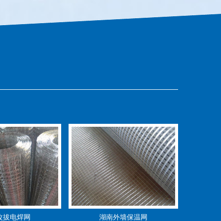
改拔电焊网
湖南外墙保温网