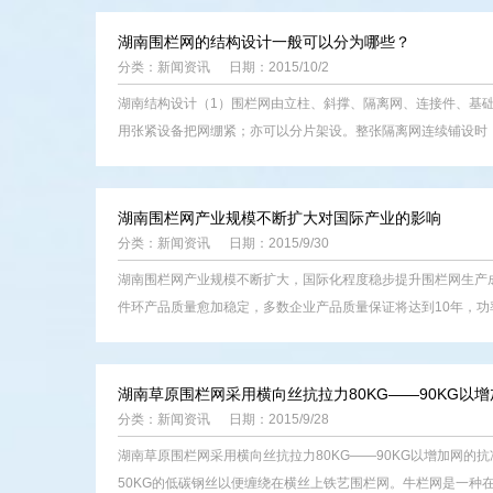
湖南围栏网的结构设计一般可以分为哪些？
分类：
新闻资讯
日期：2015/10/2
湖南结构设计（1）围栏网由立柱、斜撑、隔离网、连接件、基
用张紧设备把网绷紧；亦可以分片架设。整张隔离网连续铺设时，网
湖南围栏网产业规模不断扩大对国际产业的影响
分类：
新闻资讯
日期：2015/9/30
湖南围栏网产业规模不断扩大，国际化程度稳步提升围栏网生产
件环产品质量愈加稳定，多数企业产品质量保证将达到10年，功率
湖南草原围栏网采用横向丝抗拉力80KG——90KG以增加
分类：
新闻资讯
日期：2015/9/28
湖南草原围栏网采用横向丝抗拉力80KG——90KG以增加网的抗
50KG的低碳钢丝以便缠绕在横丝上铁艺围栏网。牛栏网是一种在美