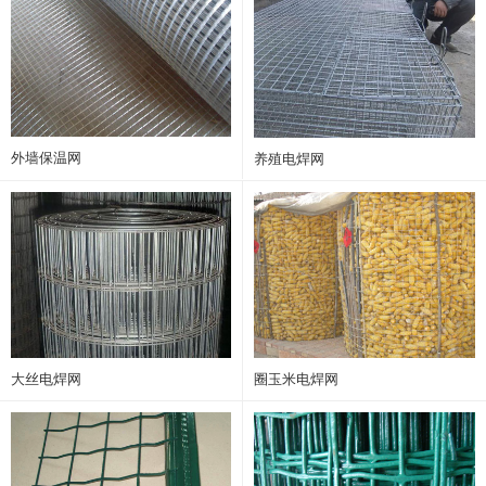
外墙保温网
养殖电焊网
大丝电焊网
圈玉米电焊网