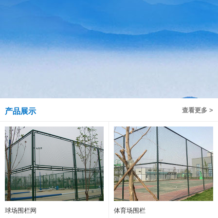
查看更多 >
产品展示
球场围栏网
体育场围栏