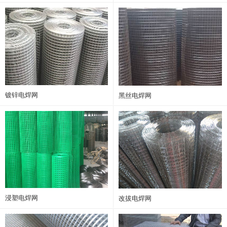
镀锌电焊网
黑丝电焊网
浸塑电焊网
改拔电焊网