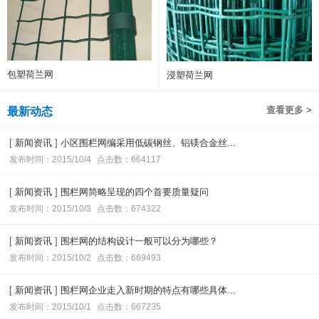
包塑荷兰网
浸塑荷兰网
查看更多 >
最新动态
[
新闻资讯
]
小区围栏网编采用低碳钢丝、铝镁合金丝...
发布时间：2015/10/4
点击数：664117
[
新闻资讯
]
围栏网简略呈现的四个首要质量疑问
发布时间：2015/10/3
点击数：674322
[
新闻资讯
]
围栏网的结构设计一般可以分为哪些？
发布时间：2015/10/2
点击数：669493
[
新闻资讯
]
围栏网企业走入新时期的特点有哪些具体...
发布时间：2015/10/1
点击数：667235