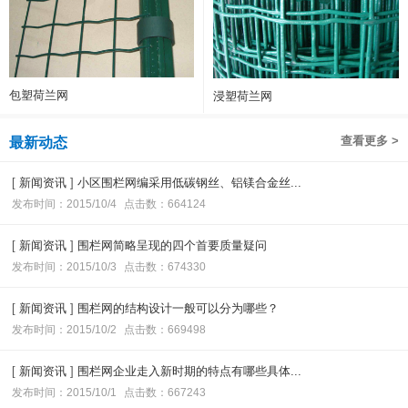
包塑荷兰网
浸塑荷兰网
查看更多 >
最新动态
[
新闻资讯
]
小区围栏网编采用低碳钢丝、铝镁合金丝...
发布时间：2015/10/4
点击数：664124
[
新闻资讯
]
围栏网简略呈现的四个首要质量疑问
发布时间：2015/10/3
点击数：674330
[
新闻资讯
]
围栏网的结构设计一般可以分为哪些？
发布时间：2015/10/2
点击数：669498
[
新闻资讯
]
围栏网企业走入新时期的特点有哪些具体...
发布时间：2015/10/1
点击数：667243