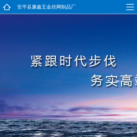
安平县廉鑫五金丝网制品厂