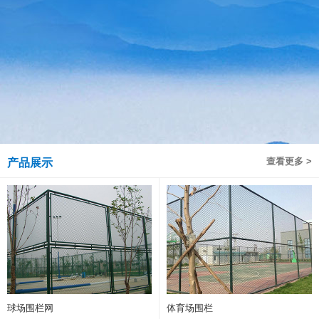
查看更多 >
产品展示
球场围栏网
体育场围栏