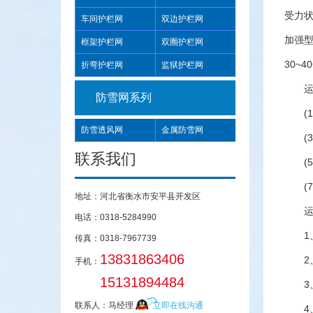
受力状
车间护栏网
双边护栏网
加强
框架护栏网
双圈护栏网
30~
折弯护栏网
监狱护栏网
防雪网系列
(
防雪透风网
金属防雪网
(
联系我们
(
地址：河北省衡水市安平县开发区
电话：0318-5284990
传真：0318-7967739
13831863406
手机：
15131894484
联系人：马经理
立即在线沟通