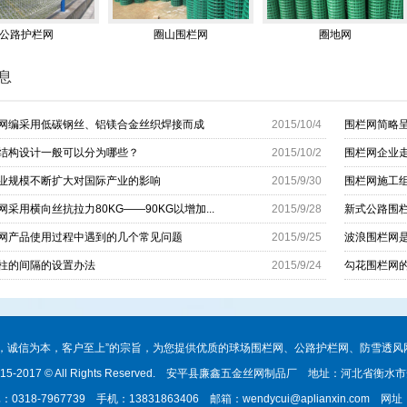
公路护栏网
圈山围栏网
圈地网
息
网编采用低碳钢丝、铝镁合金丝织焊接而成
2015/10/4
围栏网简略
结构设计一般可以分为哪些？
2015/10/2
围栏网企业
业规模不断扩大对国际产业的影响
2015/9/30
围栏网施工组
采用横向丝抗拉力80KG——90KG以增加...
2015/9/28
新式公路围栏
网产品使用过程中遇到的几个常见问题
2015/9/25
波浪围栏网是
柱的间隔的设置办法
2015/9/24
勾花围栏网
，诚信为本，客户至上”的宗旨，为您提供优质的球场围栏网、公路护栏网、防雪透风
t 2015-2017 © All Rights Reserved. 安平县廉鑫五金丝网制品厂 地址：河北省
318-7967739 手机：13831863406 邮箱：wendycui@aplianxin.com 网址：htt