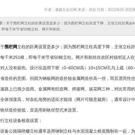
作者：廉鑫五金丝网 来源：原创 日期：2015/8/30 浏览
示：
关于围栏网立柱的距离设置是多少；因为围栏网立柱高度下降，主张立柱距离由4M
，即每千米节省50根立柱。网片和刺丝...
关于
围栏网
立柱的距离设置是多少；因为围栏网立柱高度下降，主张立柱距离
每千米251根，即每千米节省50根立柱。网片和刺丝在农区村镇邻近人
对人没有损伤。设计应选用下密（0~60CM高）10×15CM孔与上疏（60~
节省造价的意图。但因为钢板网的造价较金属网造价高一些，而且漂亮性
高速路上已很少选用。金属网有织造网、焊接网、拔花网三种，对比常用
，全体强度高，对杂乱地势的适应才能强（网片可随意裁剪），通常设计
刺铁丝造价较低，宜选用刺铁丝型式来设置。
进行立柱设备根底设置；
在设备公路隔绝栅立柱通常选用钢制立柱与水泥混凝土根底预制在一起，