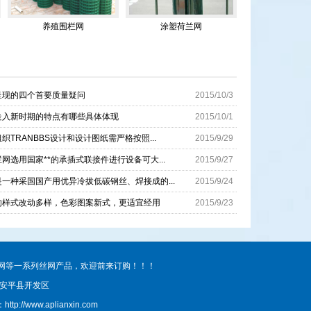
养殖围栏网
涂塑荷兰网
呈现的四个首要质量疑问
2015/10/3
走入新时期的特点有哪些具体体现
2015/10/1
织TRANBBS设计和设计图纸需严格按照...
2015/9/29
网选用国家**的承插式联接件进行设备可大...
2015/9/27
一种采国国产用优异冷拔低碳钢丝、焊接成的...
2015/9/24
的样式改动多样，色彩图案新式，更适宜经用
2015/9/23
网等一系列丝网产品，欢迎前来订购！！！
衡水市安平县开发区
p://www.aplianxin.com