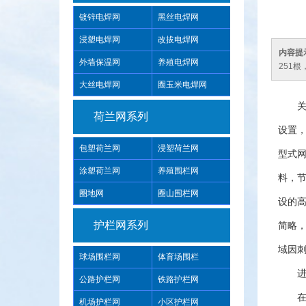
镀锌电焊网
黑丝电焊网
浸塑电焊网
改拔电焊网
内容提
外墙保温网
养殖电焊网
251根
大丝电焊网
圈玉米电焊网
荷兰网系列
设置，
包塑荷兰网
浸塑荷兰网
型式网
涂塑荷兰网
养殖围栏网
料，
圈地网
圈山围栏网
设的
护栏网系列
简略
域因
球场围栏网
体育场围栏
公路护栏网
铁路护栏网
机场护栏网
小区护栏网