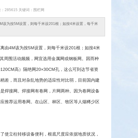
量：285615 关键词：围栏网
该为按5M设置，则每千米设201根；如按4米设置，每千米
由4M该为按5M设置，则每千米设201根；如按4米
在其周围活动频频，网宜选用金属网或钢板网。因而种
120CM高）隔绝网20×30CM孔，这么可到达节省资
也稍差，而且对杂乱地势的适应性对比弱，目前国内建
的是焊接网。焊接网有卷网，片网两种。因为卷网设备
中应推荐运用卷网。在山区、林区、牧区等人烟稀少区
为了使立柱转移设备便利，根底尺度应依据地质状况，