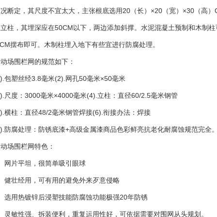
况断定，其尺度不宜太大，主张根底选用20（长）×20（宽）×30（高
型立柱，其埋深应在50CM以下，两边添加斜撑。水泥混凝土预制和木制
40CM摆布即可。木制柱埋入地下有些宜进行防腐处理。
运动场围栏网的规范如下：
1).包塑丝经3.8毫米(2).网孔50毫米×50毫米
3).尺度：3000毫米×4000毫米(4).立柱：直径60/2.5毫米钢管
5).横柱：直径48/2毫米钢管焊接(6).衔接办法：焊接
(7).防腐处理：防锈底漆+高级金属漆商品色彩鲜亮抗老化耐腐蚀规范完
运动场围栏网特色：
1、网片平坦，很简单吸引眼球
2、健壮经用，可有用的避免外来歹意侵略
3、选用热镀锌后浸塑技能防腐蚀功能极强20年防锈
4、灵敏性强、拆装便利，重复运用性好，可依据需要对围网从头规划。